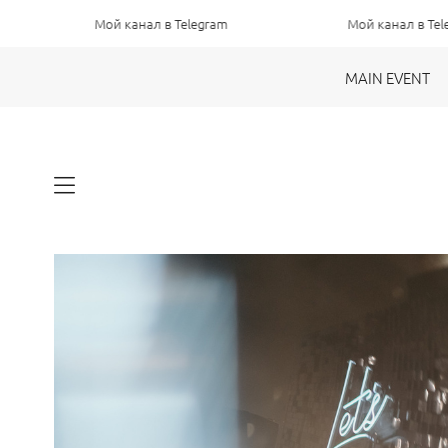
 канал в Telegram
Мой канал в Telegram
MAIN EVENT