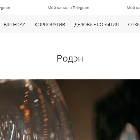
Мой канал в Telegram
Мой канал в Telegram
BIRTHDAY
КОРПОРАТИВ
ДЕЛОВЫЕ СОБЫТИЯ
ОТЗ
Родэн