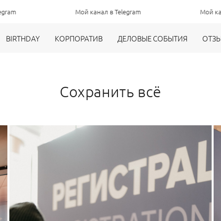
ой канал в Telegram
Мой канал в Telegram
BIRTHDAY
КОРПОРАТИВ
ДЕЛОВЫЕ СОБЫТИЯ
ОТЗ
Сохранить всё