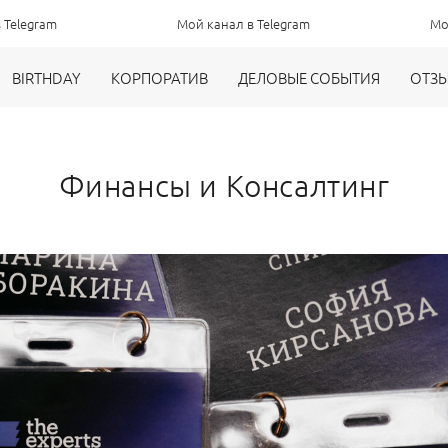
Мой канал в Telegram
Мой канал в Telegram
BIRTHDAY
КОРПОРАТИВ
ДЕЛОВЫЕ СОБЫТИЯ
ОТЗ
Финансы и Консалтинг