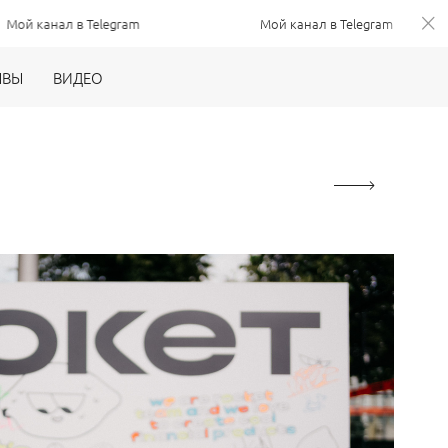
m
Мой канал в Telegram
Мой канал в
ЫВЫ
ВИДЕО