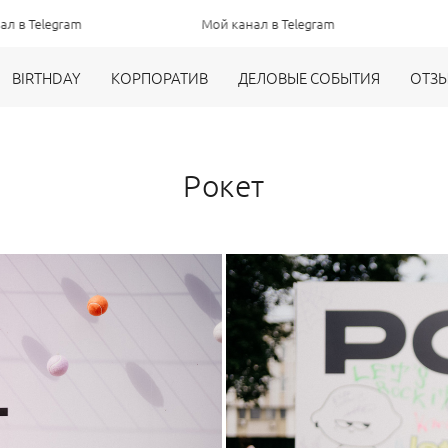
Мой канал в Telegram
Мой канал в Telegra
BIRTHDAY
КОРПОРАТИВ
ДЕЛОВЫЕ СОБЫТИЯ
ОТЗ
Рокет