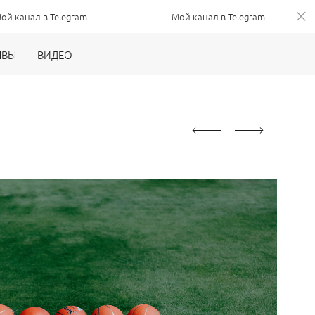
Мой канал в Telegram
Мой канал в
ЫВЫ
ВИДЕО